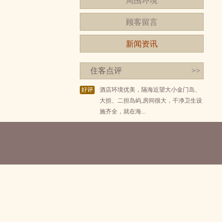
周围环境
顾客留言
新闻资讯
住客点评
>>
好评
酒店环境优美，隔海近望大小金门岛、
大担、二担岛屿,房间很大，干净卫生设
施齐全，就在海...