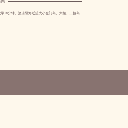
指南
大学18分钟。酒店隔海近望大小金门岛、大担、二担岛